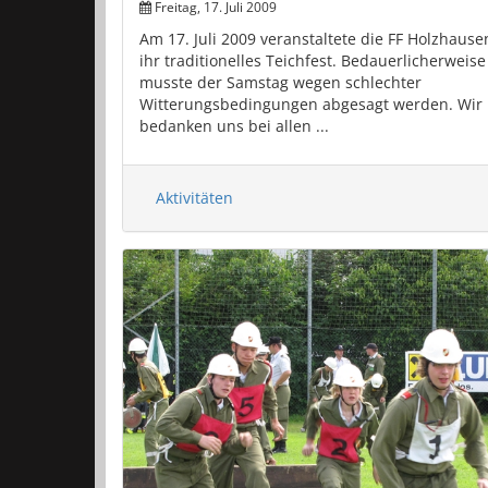
Freitag, 17. Juli 2009
Am 17. Juli 2009 veranstaltete die FF Holzhause
ihr traditionelles Teichfest. Bedauerlicherweise
musste der Samstag wegen schlechter
Witterungsbedingungen abgesagt werden. Wir
bedanken uns bei allen ...
Aktivitäten