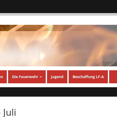
en
Die Feuerwehr
Jugend
Beschaffung LF-A
 Juli