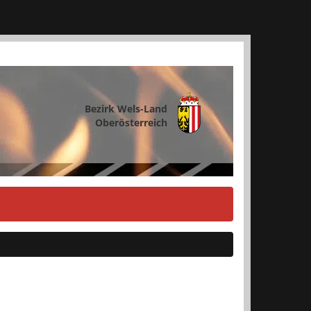
Bezirk Wels-Land
Oberösterreich