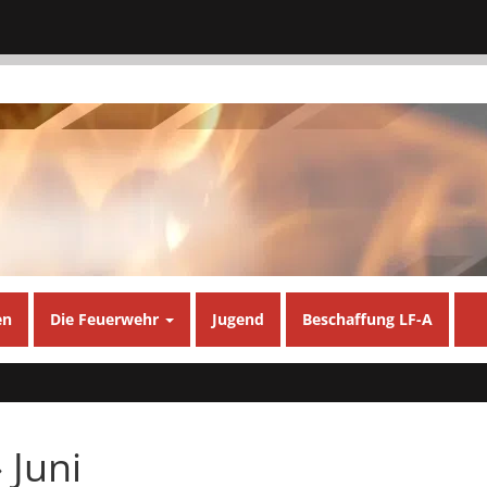
en
Die Feuerwehr
Jugend
Beschaffung LF-A
 Juni