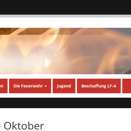
en
Die Feuerwehr
Jugend
Beschaffung LF-A
 Oktober