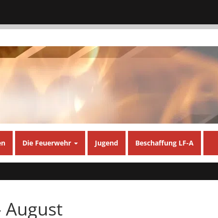
en
Die Feuerwehr
Jugend
Beschaffung LF-A
 August