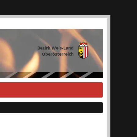
Bezirk Wels-Land
Oberösterreich