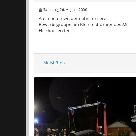
Samstag, 26. August 2006
Auch heuer wieder nahm unsere
Bewerbsgruppe am Kleinfeldturnier des AS
Holzhausen teil.
Aktivitäten