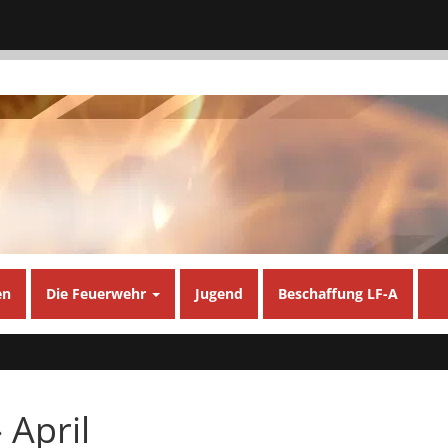
en
Die Feuerwehr
Jugend
Beschaffung LF-A
 April