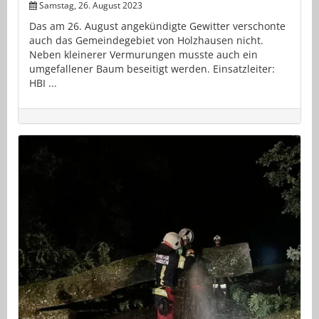
Samstag, 26. August 2023
Das am 26. August angekündigte Gewitter verschonte
auch das Gemeindegebiet von Holzhausen nicht.
Neben kleinerer Vermurungen musste auch ein
umgefallener Baum beseitigt werden. Einsatzleiter:
HBI ...