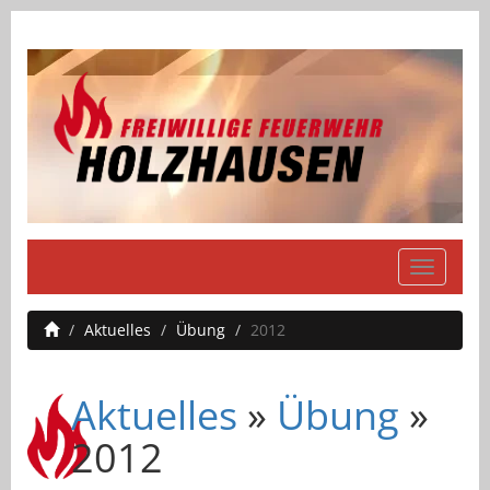
Navigati
einblend
Aktuelles
Übung
2012
Aktuelles
»
Übung
»
2012