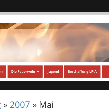
en
Die Feuerwehr
Jugend
Beschaffung LF-A
g
»
2007
» Mai