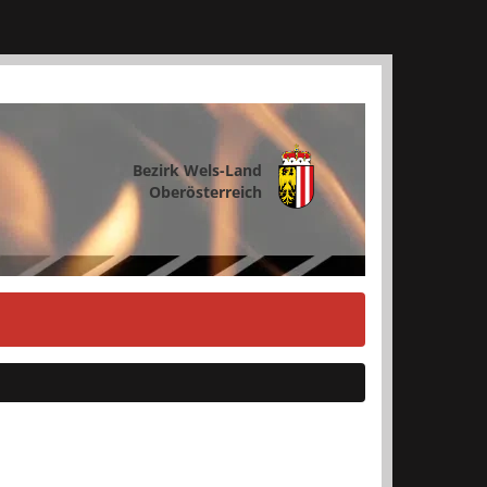
Bezirk Wels-Land
Oberösterreich