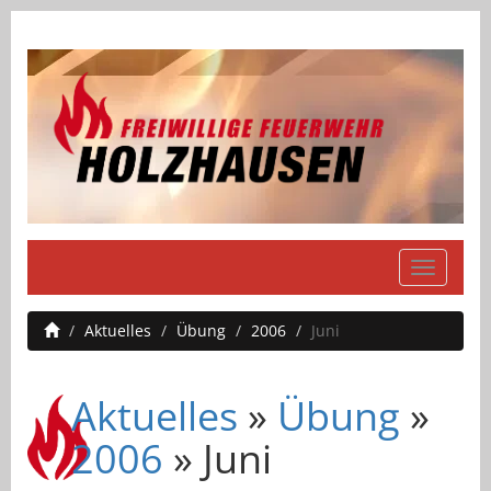
Navigati
einblend
Aktuelles
Übung
2006
Juni
Aktuelles
»
Übung
»
2006
» Juni