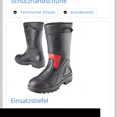
Schutzhandschuhe
Technischer Einsatz
Brandeinsatz
Einsatzstiefel
Schlupfstiefel AUSTRIA