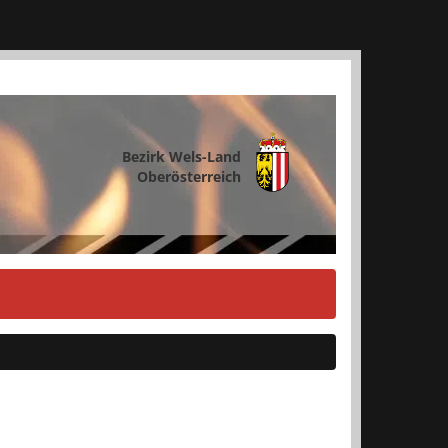
Bezirk Wels-Land
Oberösterreich